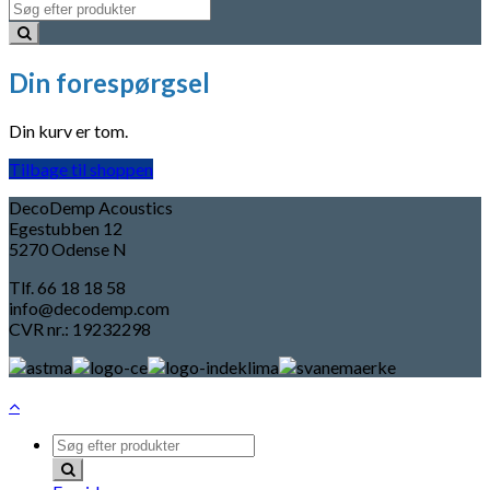
Din forespørgsel
Din kurv er tom.
Tilbage til shoppen
DecoDemp Acoustics
Egestubben 12
5270 Odense N
Tlf. 66 18 18 58
info@decodemp.com
CVR nr.: 19232298