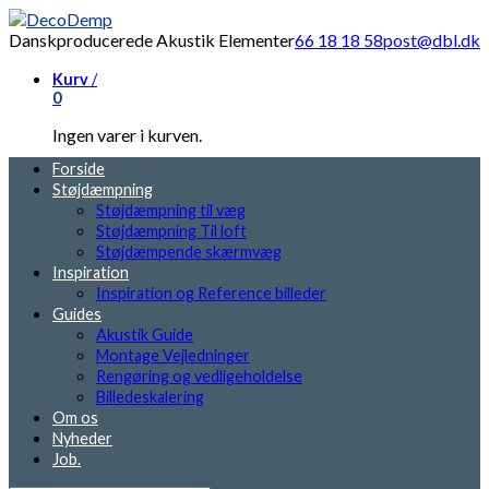
Danskproducerede Akustik Elementer
66 18 18 58
post@dbl.dk
Kurv
/
0
Ingen varer i kurven.
Forside
Støjdæmpning
Støjdæmpning til væg
Støjdæmpning Til loft
Støjdæmpende skærmvæg
Inspiration
Inspiration og Reference billeder
Guides
Akustik Guide
Montage Vejledninger
Rengøring og vedligeholdelse
Billedeskalering
Om os
Nyheder
Job.